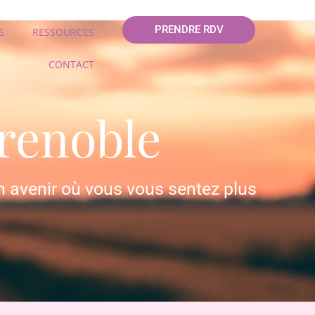
PRENDRE RDV
S
RESSOURCES
CONTACT
renoble
n avenir où vous vous sentez plus