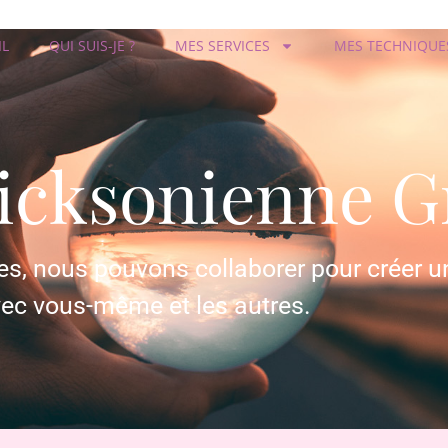
IL
QUI SUIS-JE ?
MES SERVICES
MES TECHNIQUE
icksonienne G
es, nous pouvons collaborer pour créer u
vec vous-même et les autres.