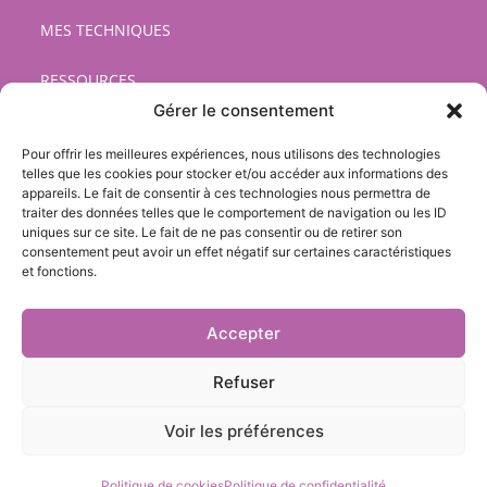
MES TECHNIQUES
RESSOURCES
Gérer le consentement
CONTACT
Pour offrir les meilleures expériences, nous utilisons des technologies
telles que les cookies pour stocker et/ou accéder aux informations des
Légal
appareils. Le fait de consentir à ces technologies nous permettra de
traiter des données telles que le comportement de navigation ou les ID
uniques sur ce site. Le fait de ne pas consentir ou de retirer son
Cookies
consentement peut avoir un effet négatif sur certaines caractéristiques
et fonctions.
Mentions légales
Réalisé par :
Cerf à Lunettes
Accepter
Refuser
Suivez-nous sur nos réseaux !
Voir les préférences
Politique de cookies
Politique de confidentialité