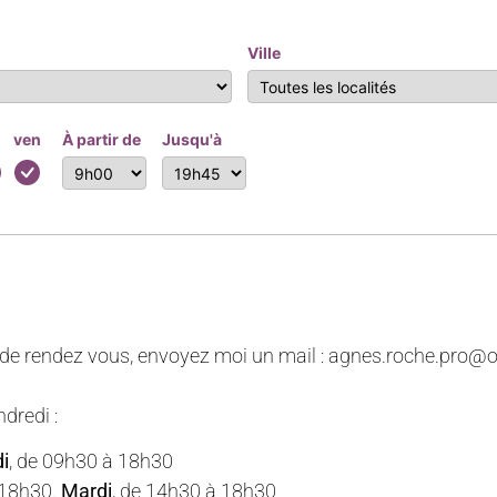
Ville
u
ven
À partir de
Jusqu'à
de rendez vous, envoyez moi un mail : agnes.roche.pro@ou
dredi :
i
, de 09h30 à 18h30
à 18h30.
Mardi
, de 14h30 à 18h30